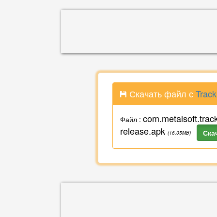
Скачать файл с
Track
com.metalsoft.trac
Файл :
release.apk
Ска
(16.05MB)